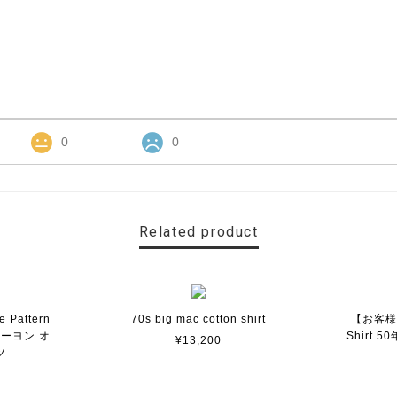
0
0
Related product
e Pattern
70s big mac cotton shirt
【お客様専
レーヨン オ
Shirt
¥13,200
ツ