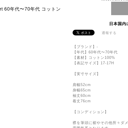
日本国内
通報する
【ブランド】-
【年代】60年代〜70年代
【素材】コットン100%
【表記サイズ】17-17H
【実寸サイズ】
肩幅52cm
身幅65cm
袖丈60cm
着丈76cm
【コンディション】
襟を筆頭に裾やその他所々ダ