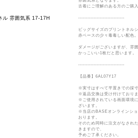
雰囲気系となります。
古着にご理解のある方のご購
------------------------------
ビッグサイズのプリントネル
赤ベースの少々毒毒しい配色
ダメージがございますが、雰
かっこいい1枚だと思います。
------------------------------
【品番】6AL07Y17
※実寸はすべて平置きでの採
※返品交換は受け付けており
※ご使用されている画面環境
ざいます。
※当店のBASEオンラインシ
おります。
そのため同時に注文がなされ
きますので、
予めご了承ください。