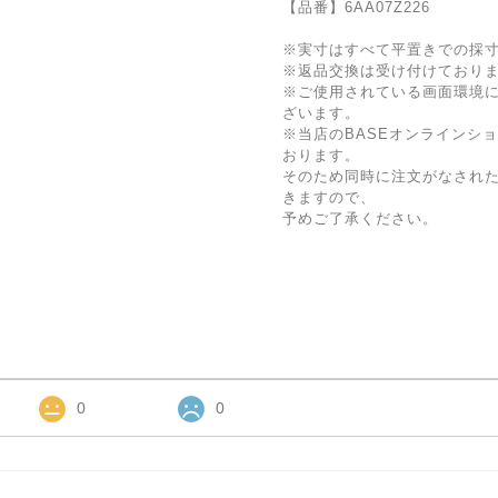
【品番】6AA07Z226
※実寸はすべて平置きでの採
※返品交換は受け付けており
※ご使用されている画面環境
ざいます。
※当店のBASEオンラインシ
おります。
そのため同時に注文がなされ
きますので、
予めご了承ください。
0
0