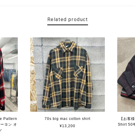
Related product
e Pattern
70s big mac cotton shirt
【お客様専
レーヨン オ
Shirt
¥13,200
ツ