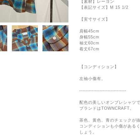
【素材】レーヨン
【表記サイズ】M 15 1/2
【実寸サイズ】
肩幅45cm
身幅55cm
袖丈60cm
着丈67cm
【コンディション】
左袖小傷有。
------------------------------
配色の美しいオンブレシャツ
ブランドはTOWNCRAFT。
茶色、黄色、青のチェックが
コンディションも小傷がある
しょう。