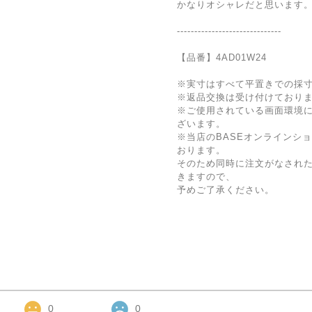
かなりオシャレだと思います
------------------------------
【品番】4AD01W24
※実寸はすべて平置きでの採
※返品交換は受け付けており
※ご使用されている画面環境
ざいます。
※当店のBASEオンラインシ
おります。
そのため同時に注文がなされ
きますので、
予めご了承ください。
0
0