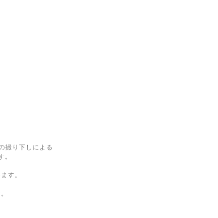
gniの撮り下しによる
です。
います。
す。