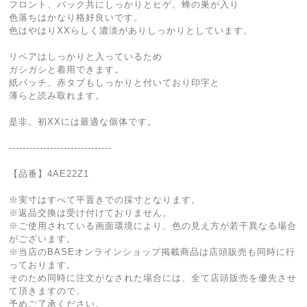
フロント、バック共にしっかりとヒゲ、蜂の巣が入り
色落ちはかなり格好良いです。
色はやはりXXらしく濃淡がありしっかりとしています。
リペアはしっかりと入っているため
ガシガシと着用できます。
紙パッチ、赤タブもしっかりと付いており印字と
薄らと読み取れます。
是非。初XXには最適な個体です。
------------------------------
【品番】4AE22Z1
※実寸はすべて平置きでの採寸となります。
※返品交換は受け付けておりません。
※ご使用されている画面環境により、色の見え方が若干異なる場合
がございます。
※当店のBASEオンラインショップ掲載商品は店頭販売も同時に行
っております。
そのため同時に注文がなされた場合には、全て店頭販売を優先させ
て頂きますので、
予めご了承ください。