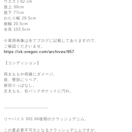
ウエスト82 cm
股上 30cm
股下 77cm
わたり幅 29.5cm
裾幅 20.5cm
全長 103.5cm
※着用画像は全てブログに記載してありますので、
ご確認くださいませ。
https://vk-oregon.com/archives/957
【コンディション】
両太ももや両膝にダメージ。
股、臀部にリペア。
裾切りっぱなし。
左太もも、右バックポケットに汚れ。
------------------------------
リーバイス 501 66後期のクラッシュデニム。
この夏必要不可欠となるクラッシュデニムですが、