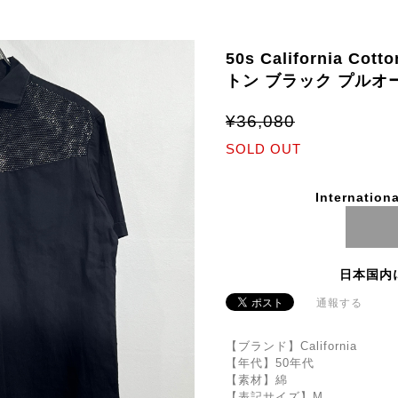
50s California Cott
トン ブラック プルオ
¥36,080
SOLD OUT
Internationa
日本国内
通報する
【ブランド】California
【年代】50年代
【素材】綿
【表記サイズ】M