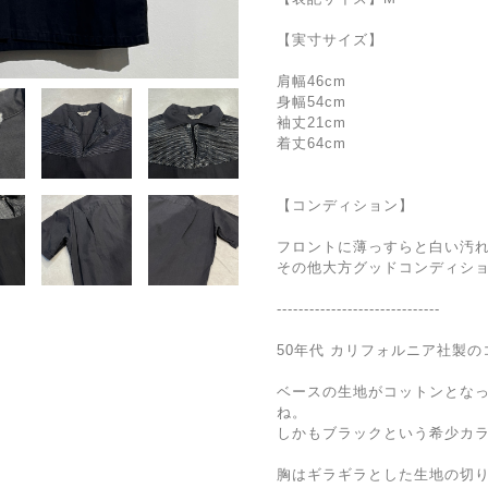
【実寸サイズ】
肩幅46cm
身幅54cm
袖丈21cm
着丈64cm
【コンディション】
フロントに薄っすらと白い汚
その他大方グッドコンディシ
------------------------------
50年代 カリフォルニア社製
ベースの生地がコットンとな
ね。
しかもブラックという希少カ
胸はギラギラとした生地の切