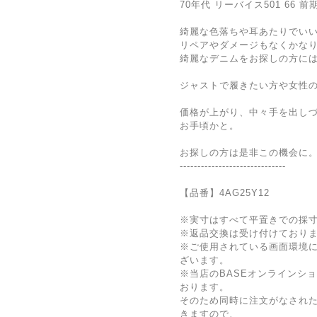
70年代 リーバイス501 66 前
綺麗な色落ちや耳あたりでい
リペアやダメージもなくかな
綺麗なデニムをお探しの方に
ジャストで履きたい方や女性
価格が上がり、中々手を出し
お手頃かと。
お探しの方は是非この機会に
------------------------------
【品番】4AG25Y12
※実寸はすべて平置きでの採
※返品交換は受け付けており
※ご使用されている画面環境
ざいます。
※当店のBASEオンラインシ
おります。
そのため同時に注文がなされ
きますので、