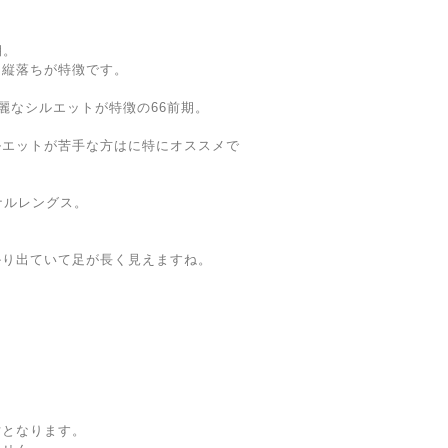
期。
た縦落ちが特徴です。
綺麗なシルエットが特徴の66前期。
ルエットが苦手な方はに特にオススメで
ナルレングス。
かり出ていて足が長く見えますね。
寸となります。