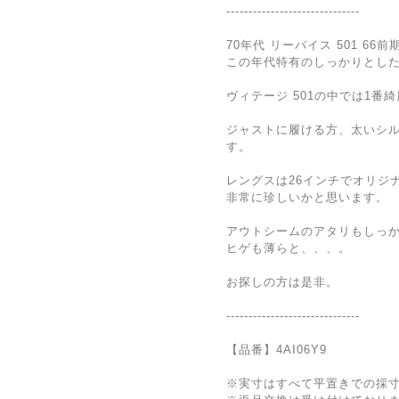
------------------------------
70年代 リーバイス 501 66前
この年代特有のしっかりとし
ヴィテージ 501の中では1番
ジャストに履ける方、太いシ
す。
レングスは26インチでオリジ
非常に珍しいかと思います。
アウトシームのアタリもしっ
ヒゲも薄らと、、、。
お探しの方は是非。
------------------------------
【品番】4AI06Y9
※実寸はすべて平置きでの採