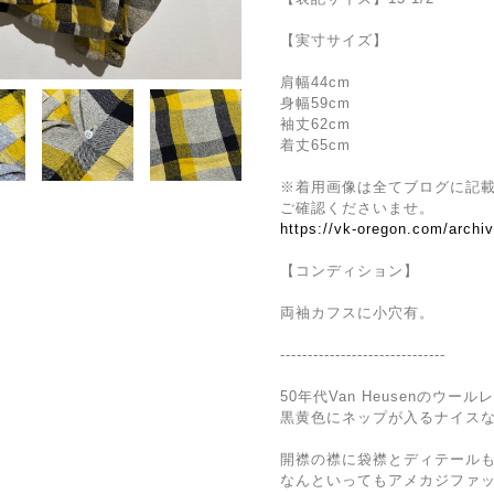
【実寸サイズ】
肩幅44cm
身幅59cm
袖丈62cm
着丈65cm
※着用画像は全てブログに記
ご確認くださいませ。
https://vk-oregon.com/archi
【コンディション】
両袖カフスに小穴有。
------------------------------
50年代Van Heusenのウ
黒黄色にネップが入るナイス
開襟の襟に袋襟とディテール
なんといってもアメカジファ