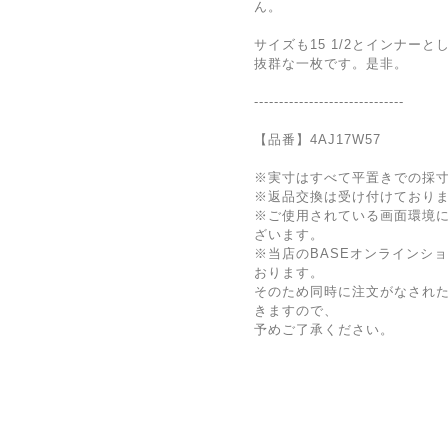
ん。
サイズも15 1/2とインナー
抜群な一枚です。是非。
------------------------------
【品番】4AJ17W57
※実寸はすべて平置きでの採
※返品交換は受け付けており
※ご使用されている画面環境
ざいます。
※当店のBASEオンラインシ
おります。
そのため同時に注文がなされ
きますので、
予めご了承ください。