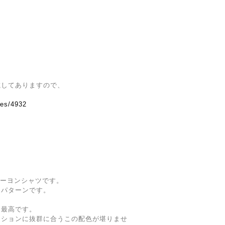
載してありますので、
ves/4932
ールレーヨンシャツです。
なパターンです。
も最高です。
ッションに抜群に合うこの配色が堪りませ