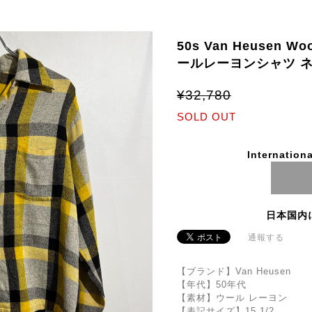
50s Van Heusen Wo
ールレーヨンシャツ ネ
¥32,780
SOLD OUT
Internationa
日本国内
通報する
【ブランド】Van Heusen
【年代】50年代
【素材】ウール レーヨン
【表記サイズ】15 1/2