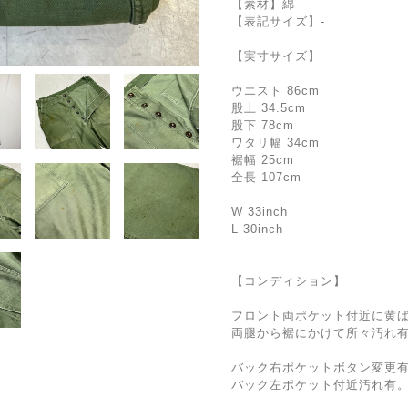
【素材】綿
【表記サイズ】-
【実寸サイズ】
ウエスト 86cm
股上 34.5cm
股下 78cm
ワタリ幅 34cm
裾幅 25cm
全長 107cm
W 33inch
L 30inch
【コンディション】
フロント両ポケット付近に黄
両腿から裾にかけて所々汚れ
バック右ポケットボタン変更
バック左ポケット付近汚れ有