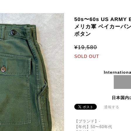
50s〜60s US ARMY 
メリカ軍 ベイカーパン
ボタン
¥19,580
SOLD OUT
Internationa
日本国内
通報する
【ブランド】-
【年代】50〜60年代