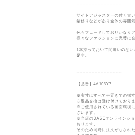
------------------------------
サイドアジャスターの付く古
錆移りなどがあり全体の雰囲
色もフェードしておりかなり
様々なファッションに完璧に
1本持っておいて間違いのない
是非。
------------------------------
【品番】4AJ03Y7
※実寸はすべて平置きでの採
※返品交換は受け付けており
※ご使用されている画面環境
ざいます。
※当店のBASEオンラインシ
おります。
そのため同時に注文がなされ