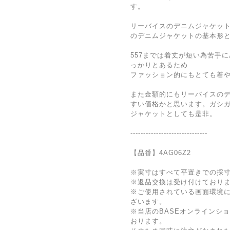
す。
リーバイスのデニムジャケッ
のデニムジャケットの基本形
557までは着丈が短い為苦手に
っかりとあるため
ファッション的にもとても着
また金額的にもリーバイスの
すい価格かと思います。ガシ
ジャケットとしても是非。
------------------------------
【品番】4AG06Z2
※実寸はすべて平置きでの採
※返品交換は受け付けており
※ご使用されている画面環境
ざいます。
※当店のBASEオンラインシ
おります。