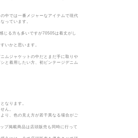
トの中では一番メジャーなアイテムで現代
となっています。
感じる方も多いですが70505は着丈がし
やすいかと思います。
デニムジャケットの中だとまだ手に取りや
ガシと着用したい方、初ビンテージデニム
寸となります。
ません。
により、色の見え方が若干異なる場合がご
ョップ掲載商品は店頭販売も同時に行って