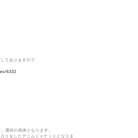
載してありますので、
ves/6332
Eです。濃紺の個体となります。
間入りをしたデニムジャケットとなりま