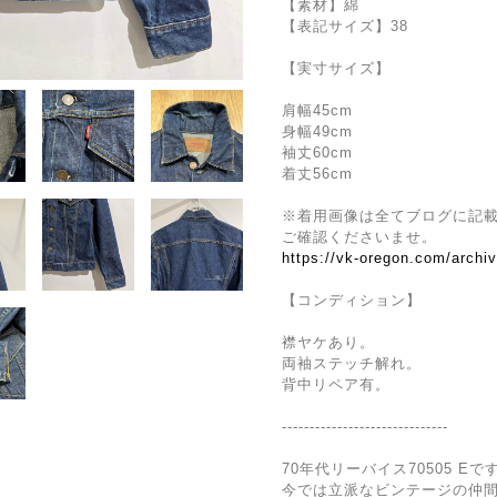
【素材】綿
【表記サイズ】38
【実寸サイズ】
肩幅45cm
身幅49cm
袖丈60cm
着丈56cm
※着用画像は全てブログに記
ご確認くださいませ。
https://vk-oregon.com/archi
【コンディション】
襟ヤケあり。
両袖ステッチ解れ。
背中リペア有。
------------------------------
70年代リーバイス70505 
今では立派なビンテージの仲