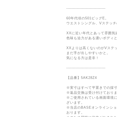
------------------------------
60年代頃の501ビッグE。
ウエストシングル、Vステッチ
XXに近い年代とあって雰囲気
色味も迫力がある濃いボディ
XXよりは高くないのがVステ
まだ手が出しやすいかと。
気になる方は是非！
------------------------------
【品番】5AK28Z4
※実寸はすべて平置きでの採
※返品交換は受け付けており
※ご使用されている画面環境
ざいます。
※当店のBASEオンラインシ
おります。