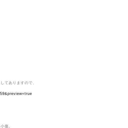
載してありますので、
359&preview=true
に小傷。