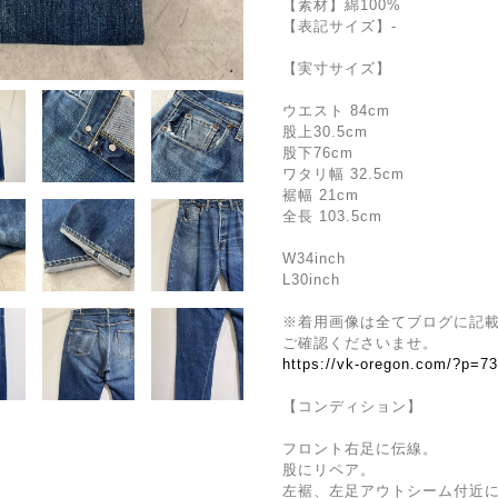
【素材】綿100%
【表記サイズ】-
【実寸サイズ】
ウエスト 84cm
股上30.5cm
股下76cm
ワタリ幅 32.5cm
裾幅 21cm
全長 103.5cm
W34inch
L30inch
※着用画像は全てブログに記
ご確認くださいませ。
https://vk-oregon.com/?p=7
【コンディション】
フロント右足に伝線。
股にリペア。
左裾、左足アウトシーム付近