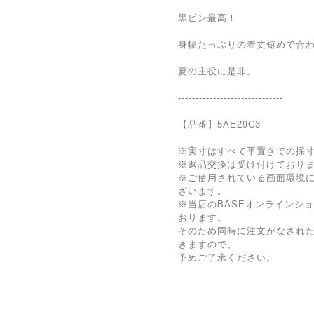
黒ピン最高！
身幅たっぷりの着丈短めで合
夏の主役に是非。
------------------------------
【品番】5AE29C3
※実寸はすべて平置きでの採
※返品交換は受け付けており
※ご使用されている画面環境
ざいます。
※当店のBASEオンラインシ
おります。
そのため同時に注文がなされ
きますので、
予めご了承ください。