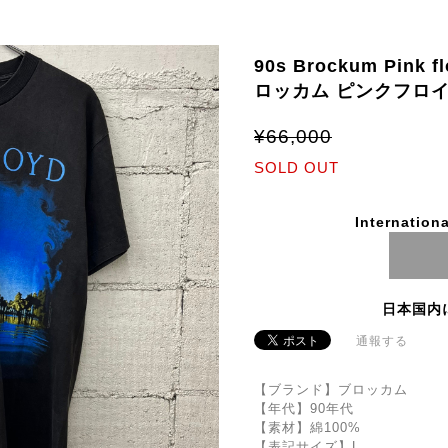
90s Brockum Pink f
ロッカム ピンクフロイ
¥66,000
SOLD OUT
Internationa
日本国内
通報する
【ブランド】ブロッカム
【年代】90年代
【素材】綿100%
【表記サイズ】L