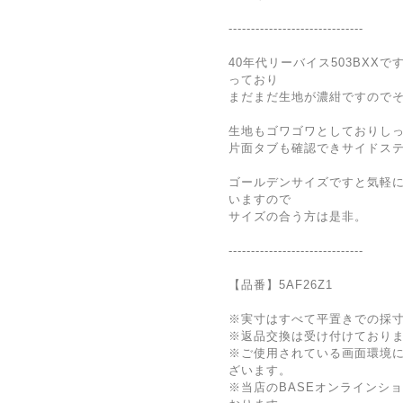
------------------------------
40年代リーバイス503BXX
っており
まだまだ生地が濃紺ですので
生地もゴワゴワとしておりし
片面タブも確認できサイドス
ゴールデンサイズですと気軽
いますので
サイズの合う方は是非。
------------------------------
【品番】5AF26Z1
※実寸はすべて平置きでの採
※返品交換は受け付けており
※ご使用されている画面環境
ざいます。
※当店のBASEオンラインシ