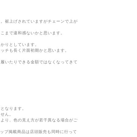
です。裾上げされていますがチェーンで上が
そこまで違和感ないかと思います。
っかりとしています。
テッチも長く片面初期かと思います。
に履いたりできる金額ではなくなってきて
寸となります。
ません。
により、色の見え方が若干異なる場合がご
ョップ掲載商品は店頭販売も同時に行って