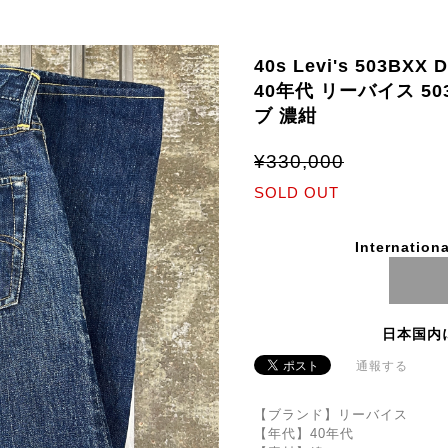
40s Levi's 503BXX 
40年代 リーバイス 5
ブ 濃紺
¥330,000
SOLD OUT
Internationa
日本国内
通報する
【ブランド】リーバイス
【年代】40年代