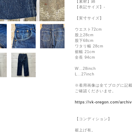
【素材】綿
【表記サイズ】-
【実寸サイズ】
ウエスト72cm
股上28cm
股下68cm
ワタリ幅 28cm
裾幅 21cm
全長 94cm
W…28inch
L…27inch
※着用画像は全てブログに記
ご確認くださいませ。
https://vk-oregon.com/archi
【コンディション】
裾上げ有。