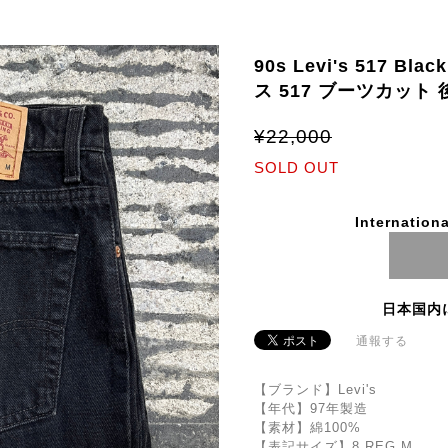
90s Levi's 517 Bl
ス 517 ブーツカット
¥22,000
SOLD OUT
Internationa
日本国内
通報する
【ブランド】Levi's
【年代】97年製造
【素材】綿100%
【表記サイズ】8 REG M