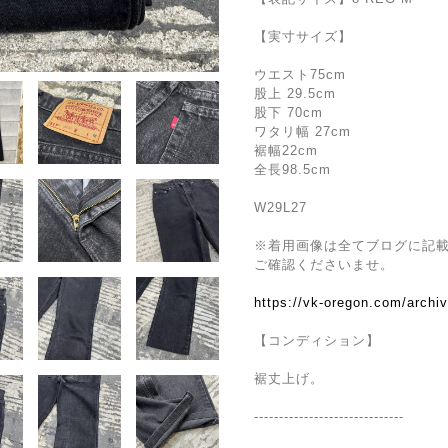
【実寸サイズ】
ウエスト75cm
股上 29.5cm
股下 70cm
ワタリ幅 27cm
裾幅22cm
全長98.5cm
W29L27
※着用画像は全てブログに記
ご確認くださいませ。
https://vk-oregon.com/archi
【コンディション】
裾丈上げ。
------------------------------