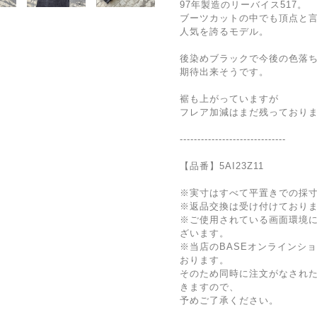
97年製造のリーバイス517。
ブーツカットの中でも頂点と
人気を誇るモデル。
後染めブラックで今後の色落
期待出来そうです。
裾も上がっていますが
フレア加減はまだ残っており
------------------------------
【品番】5AI23Z11
※実寸はすべて平置きでの採
※返品交換は受け付けており
※ご使用されている画面環境
ざいます。
※当店のBASEオンラインシ
おります。
そのため同時に注文がなされ
きますので、
予めご了承ください。