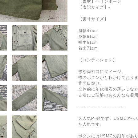
【素材】ヘリンボーン
【表記サイズ】-
【実寸サイズ】
肩幅47cm
身幅61cm
袖丈61cm
着丈71cm
【コンディション】
襟や両袖口にダメージ。
襟のボタンがとれかけており
背面日焼け。
全体的に年代相応の薄シミな
古着にご理解のある方なら着
------------------------------
大人気P-44です。USMCの
た人気です。
ボタンにはUSMCの刻印があ