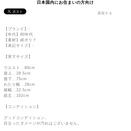
日本国内にお住まいの方向け
通報する
【ブランド】-
【年代】80年代
【素材】綿ポリ？
【表記サイズ】-
【実寸サイズ】
ウエスト...80cm
股上...28.5cm
股下...75cm
わたり幅...28cm
裾幅...22.5cm
総丈...102cm
【コンディション】
グッドコンディション。
目立ったダメージや汚れはございません。