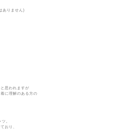
はありません)
かと思われますが
古着に理解のある方の
ャツ。
しており、