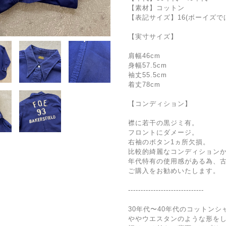
【素材】コットン
【表記サイズ】16(ボーイズで
【実寸サイズ】
肩幅46cm
身幅57.5cm
袖丈55.5cm
着丈78cm
【コンディション】
襟に若干の黒ジミ有。
フロントにダメージ。
右袖のボタン1ヵ所欠損。
比較的綺麗なコンディション
年代特有の使用感がある為、
ご購入をお勧めいたします。
------------------------------
30年代〜40年代のコットンシ
ややウエスタンのような形を