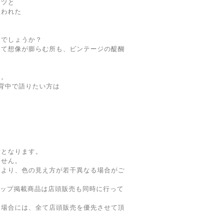
ーツと
使われた
業でしょうか？
くて想像が膨らむ所も、ビンテージの醍醐
ン。
背中で語りたい方は
寸となります。
ません。
により、色の見え方が若干異なる場合がご
ョップ掲載商品は店頭販売も同時に行って
た場合には、全て店頭販売を優先させて頂