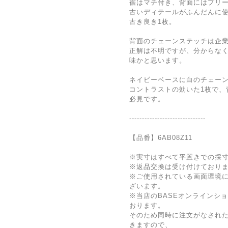
裾はマチ付き、背面にはプリ
古いディテールがふんだんに
古き良き1枚。
背面のチェーンステッチは企
正解は不明ですが、分からな
味かと思います。
ネイビーベースに白のチェー
コントラストの効いた1枚で、
必見です。
------------------------------
【品番】6AB08Z11
※実寸はすべて平置きでの採
※返品交換は受け付けており
※ご使用されている画面環境
ざいます。
※当店のBASEオンラインシ
おります。
そのため同時に注文がなされ
きますので、