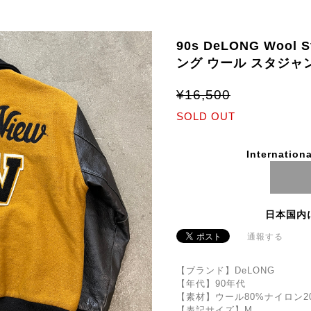
90s DeLONG Wool 
ング ウール スタジャ
¥16,500
SOLD OUT
Internationa
日本国内
通報する
【ブランド】DeLONG
【年代】90年代
【素材】ウール80%ナイロン2
【表記サイズ】M