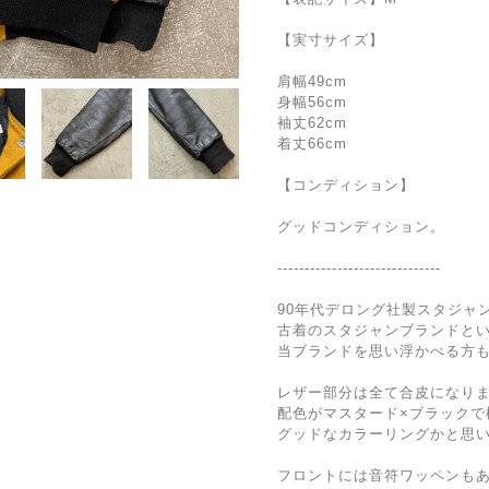
【実寸サイズ】
肩幅49cm
身幅56cm
袖丈62cm
着丈66cm
【コンディション】
グッドコンディション。
------------------------------
90年代デロング社製スタジャ
古着のスタジャンブランドと
当ブランドを思い浮かべる方
レザー部分は全て合皮になり
配色がマスタード×ブラックで
グッドなカラーリングかと思
フロントには音符ワッペンも