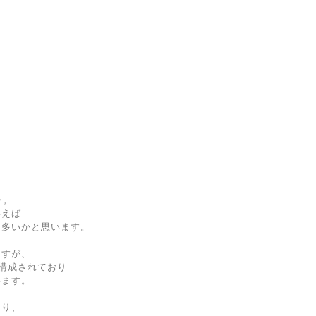
ン。
いえば
も多いかと思います。
ますが、
構成されており
います。
あり、