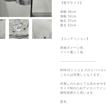
【実寸サイズ】
肩幅 46cm
身幅 52cm
袖丈 57cm
着丈 62cm
【コンディション】
両袖ダメージ有。
フード裏シミ有。
------------------------------
80年代トリコタグのリバース
こちらは目無しとなります。
目無しのためとても合わせや
サイズMのためアメカジファ
相性抜群だと思います。
是非。