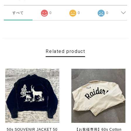
すべて
0
0
0
Related product
50s SOUVENIR JACKET 50
【お客様専用】60s Cotton