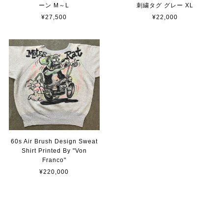
ーン M～L
刺繍タグ グレー XL
¥27,500
¥22,000
60s Air Brush Design Sweat
Shirt Printed By "Von
Franco"
¥220,000