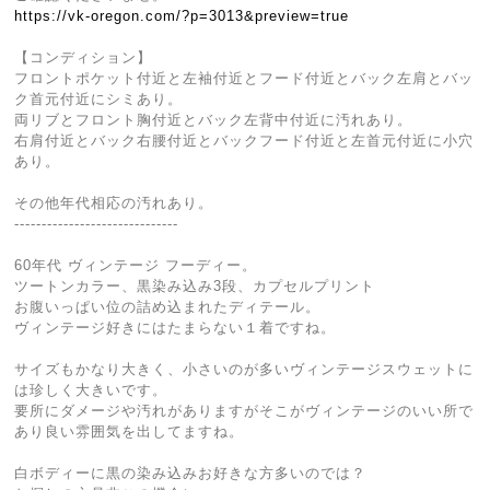
https://vk-oregon.com/?p=3013&preview=true
【コンディション】
フロントポケット付近と左袖付近とフード付近とバック左肩とバッ
ク首元付近にシミあり。
両リブとフロント胸付近とバック左背中付近に汚れあり。
右肩付近とバック右腰付近とバックフード付近と左首元付近に小穴
あり。
その他年代相応の汚れあり。
------------------------------
60年代 ヴィンテージ フーディー。
ツートンカラー、黒染み込み3段、カプセルプリント
お腹いっぱい位の詰め込まれたディテール。
ヴィンテージ好きにはたまらない１着ですね。
サイズもかなり大きく、小さいのが多いヴィンテージスウェットに
は珍しく大きいです。
要所にダメージや汚れがありますがそこがヴィンテージのいい所で
あり良い雰囲気を出してますね。
白ボディーに黒の染み込みお好きな方多いのでは？