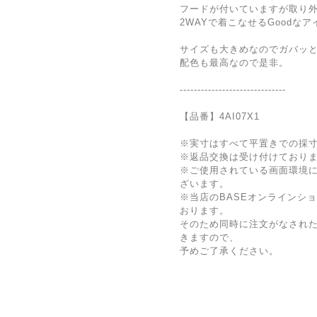
フードが付いていますが取り
2WAYで着こなせるGoodな
サイズも大きめなのでガバッ
配色も最高なので是非。
------------------------------
【品番】4AI07X1
※実寸はすべて平置きでの採
※返品交換は受け付けており
※ご使用されている画面環境
ざいます。
※当店のBASEオンラインシ
おります。
そのため同時に注文がなされ
きますので、
予めご了承ください。