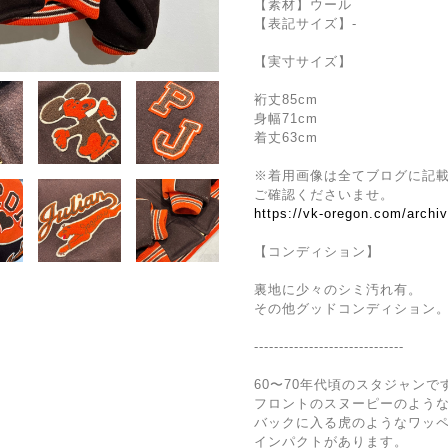
【素材】ウール
【表記サイズ】-
【実寸サイズ】
裄丈85cm
身幅71cm
着丈63cm
※着用画像は全てブログに記
ご確認くださいませ。
https://vk-oregon.com/archi
【コンディション】
裏地に少々のシミ汚れ有。
その他グッドコンディション
------------------------------
60〜70年代頃のスタジャンで
フロントのスヌーピーのよう
バックに入る虎のようなワッ
インパクトがあります。