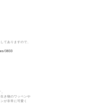
載してありますので、
ves/3833
。
す。
な生き物のワッペンや
ペンが非常に可愛く