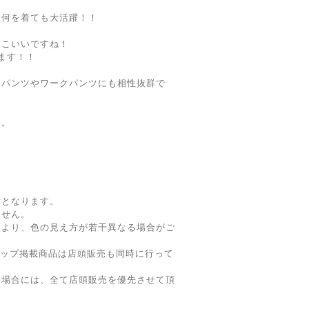
に何を着ても大活躍！！
っこいいですね！
ます！！
ーパンツやワークパンツにも相性抜群で
に。
寸となります。
ません。
により、色の見え方が若干異なる場合がご
ョップ掲載商品は店頭販売も同時に行って
た場合には、全て店頭販売を優先させて頂