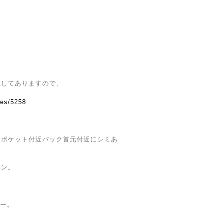
載してありますので、
ves/5258
とポケット付近バック首元付近にシミあ
ョン。
ィー。