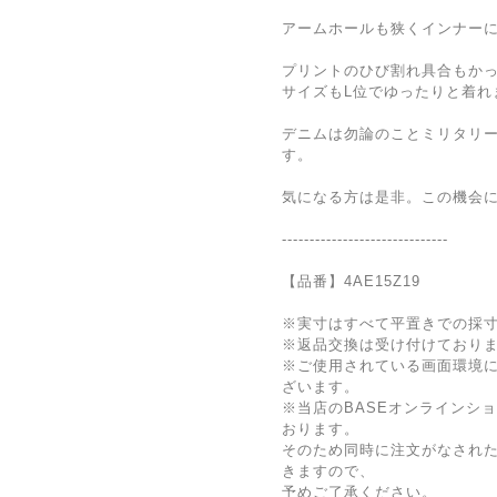
アームホールも狭くインナー
プリントのひび割れ具合もか
サイズもL位でゆったりと着れ
デニムは勿論のことミリタリ
す。
気になる方は是非。この機会
------------------------------
【品番】4AE15Z19
※実寸はすべて平置きでの採
※返品交換は受け付けており
※ご使用されている画面環境
ざいます。
※当店のBASEオンラインシ
おります。
そのため同時に注文がなされ
きますので、
予めご了承ください。