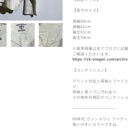
【実寸サイズ】
肩幅64cm
身幅61cm
袖丈61cm
着丈59cm
※着用画像は全てブログに記
ご確認くださいませ。
https://vk-oregon.com/archi
【コンディション】
プリント付近と両袖とフード
り。
両袖と裾リブに汚れあり。
その他年代相応のコンディシ
------------------------------
60年代 ヴィンスウェ フーデ
使いやすいカラーですね。