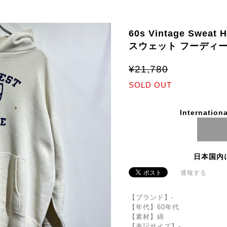
60s Vintage Swea
スウェット フーディー
¥21,780
SOLD OUT
Internationa
日本国内
通報する
【ブランド】‐
【年代】60年代
【素材】綿
【表記サイズ】-