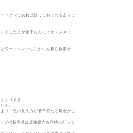
リーファンであれば飾っておくのもありで
ウンドした丈が苦手な方にはオススメで
ことワークパンツなんかにも相性抜群か
。
寸となります。
ません。
により、色の見え方が若干異なる場合がご
ョップ掲載商品は店頭販売も同時に行って