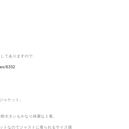
ル
載してありますので、
ves/6332
BT ジャケット。
桂樹ボタンもかなり綺麗な１着。
ケットなのでジャストに着られるサイズ感