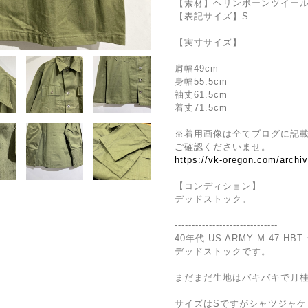
【素材】ヘリンボーンツイー
【表記サイズ】S
【実寸サイズ】
肩幅49cm
身幅55.5cm
袖丈61.5cm
着丈71.5cm
※着用画像は全てブログに記
ご確認くださいませ。
https://vk-oregon.com/archi
【コンディション】
デッドストック。
------------------------------
40年代 US ARMY M-47 H
デッドストックです。
まだまだ生地はバキバキで月
サイズはSですがシャツジャ