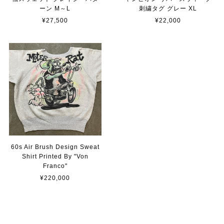
ーン M～L
刺繍タグ グレー XL
¥27,500
¥22,000
60s Air Brush Design Sweat
Shirt Printed By "Von
Franco"
¥220,000