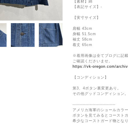
【素材】綿
【表記サイズ】-
【実寸サイズ】
肩幅 43cm
身幅 51.5cm
袖丈 58cm
着丈 65cm
※着用画像は全てブログに記
ご確認くださいませ。
https://vk-oregon.com/archi
【コンディション】
第3、4ボタン裏変更あり。
その他グッドコンディション
------------------------------
アメリカ海軍のショールカラ
ボタンを見てみるとコースト
希少なコーストガード物とな