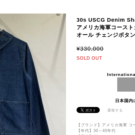
30s USCG Denim Sha
アメリカ海軍コースト
オール チェンジボタ
¥330,000
SOLD OUT
Internationa
日本国内
通報する
【ブランド】アメリカ海軍 コ
【年代】30～40年代