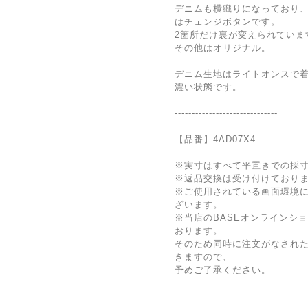
デニムも横織りになっており
はチェンジボタンです。
2箇所だけ裏が変えられていま
その他はオリジナル。
デニム生地はライトオンスで
濃い状態です。
------------------------------
【品番】4AD07X4
※実寸はすべて平置きでの採
※返品交換は受け付けており
※ご使用されている画面環境
ざいます。
※当店のBASEオンラインシ
おります。
そのため同時に注文がなされ
きますので、
予めご了承ください。