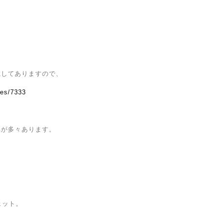
載してありますので、
ves/7333
れが多々あります。
ェット。