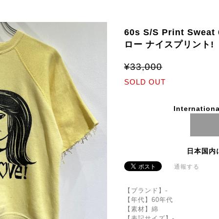
60s S/S Print S
ロー ナイスプリント!
¥33,000
SOLD OUT
Internationa
日本国内
通報する
【ブランド】-
【年代】60年代
【素材】綿
【表記サイズ】-