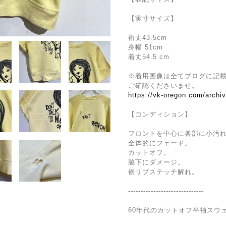
【実寸サイズ】
裄丈43.5cm
身幅 51cm
着丈54.5 cm
※着用画像は全てブログに記
ご確認くださいませ。
https://vk-oregon.com/archi
【コンディション】
フロントを中心に各部に小汚
全体的にフェード。
カットオフ。
脇下にダメージ。
裾リブステッチ解れ。
------------------------------
60年代のカットオフ半袖スウ