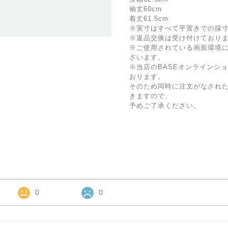
袖丈60cm
着丈61.5cm
※実寸はすべて平置きでの採
※返品交換は受け付けており
※ご使用されている画面環境
ざいます。
※当店のBASEオンラインシ
おります。
そのため同時に注文がなされ
きますので、
予めご了承ください。
0
0